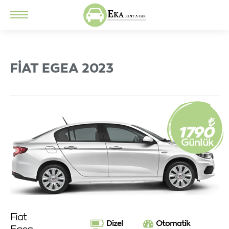
FIAT EGEA 2023
1790
Günlük
Fiat
Dizel
Otomatik
Egea