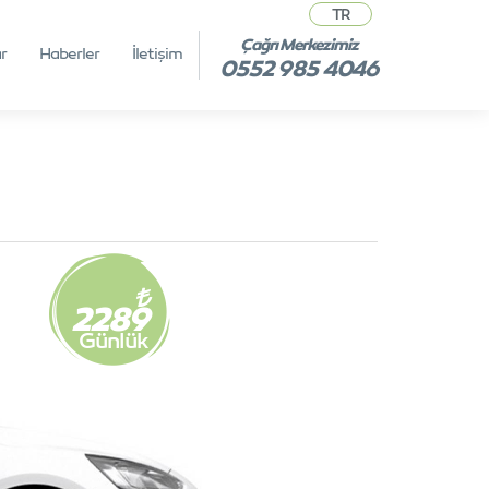
TR
Çağrı Merkezimiz
r
Haberler
İletişim
0552 985 4046
2289
Günlük