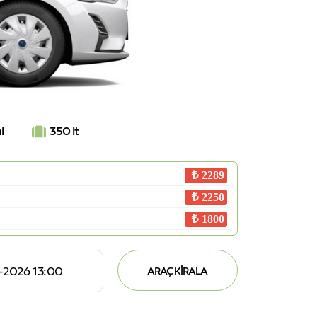
l
350 lt
2289
2250
1800