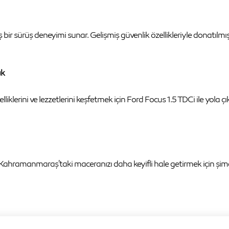
bir sürüş deneyimi sunar. Gelişmiş güvenlik özellikleriyle donatılmış
uk
klerini ve lezzetlerini keşfetmek için Ford Focus 1.5 TDCi ile yola çıkı
! Kahramanmaraş'taki maceranızı daha keyifli hale getirmek için şi