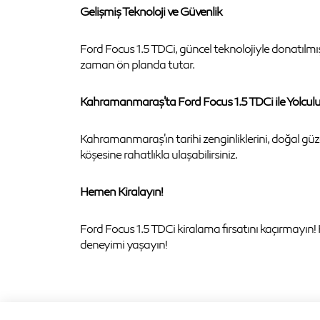
Gelişmiş Teknoloji ve Güvenlik
Ford Focus 1.5 TDCi, güncel teknolojiyle donatılmış 
zaman ön planda tutar.
Kahramanmaraş'ta Ford Focus 1.5 TDCi ile Yolcul
Kahramanmaraş'ın tarihi zenginliklerini, doğal güzelli
köşesine rahatlıkla ulaşabilirsiniz.
Hemen Kiralayın!
Ford Focus 1.5 TDCi kiralama fırsatını kaçırmayın
deneyimi yaşayın!