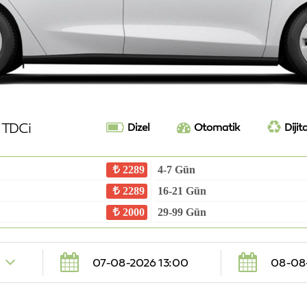
5 TDCi
Dizel
Otomatik
Dijita
2289
4-7 Gün
2289
16-21 Gün
2000
29-99 Gün