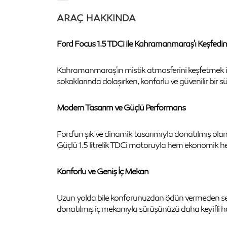
ARAÇ HAKKINDA
Ford Focus 1.5 TDCi ile Kahramanmaraş'ı Keşfedin
Kahramanmaraş'ın mistik atmosferini keşfetmek için
sokaklarında dolaşırken, konforlu ve güvenilir bir 
Modern Tasarım ve Güçlü Performans
Ford'un şık ve dinamik tasarımıyla donatılmış ol
Güçlü 1.5 litrelik TDCi motoruyla hem ekonomik h
Konforlu ve Geniş İç Mekan
Uzun yolda bile konforunuzdan ödün vermeden seyaha
donatılmış iç mekanıyla sürüşünüzü daha keyifli hal