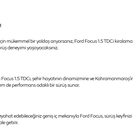
!
 mükemmel bir yoldaş arıyorsanız, Ford Focus 1.5 TDCi kiralama fırs
sürüş deneyimi yaşayacaksınız.
an Focus 1.5 TDCi, şehir hayatının dinamizmine ve Kahramanmaraş'
em de performans odaklı bir sürüş sunar.
t edebileceğiniz geniş iç mekanıyla Ford Focus, sürüş keyfinizi en 
e getirir.